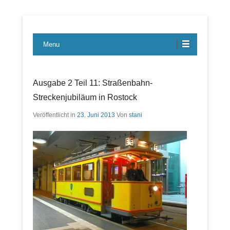
Lübecker Bahn & Bus Ereignisse
LBE-Express
Menu
Ausgabe 2 Teil 11: Straßenbahn-
Streckenjubiläum in Rostock
Veröffentlicht in
23. Juni 2013
Von
stani