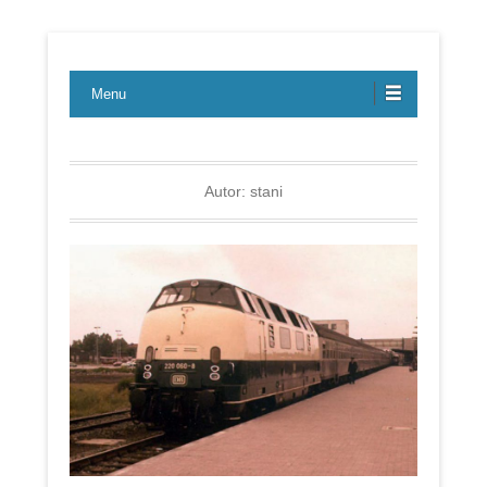
Lübecker Bahn & Bus Ereignisse
LBE-Express
Menu
Autor:
stani