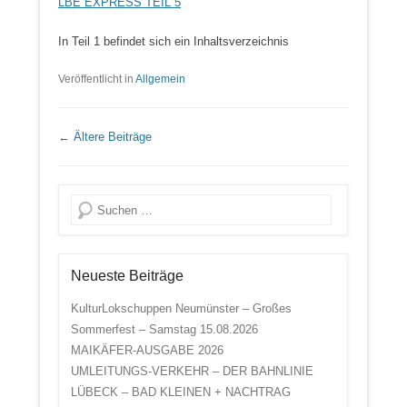
LBE EXPRESS TEIL 5
In Teil 1 befindet sich ein Inhaltsverzeichnis
Veröffentlicht in
Allgemein
Beitrags Übersicht
←
Ältere Beiträge
Suche
Neueste Beiträge
KulturLokschuppen Neumünster – Großes
Sommerfest – Samstag 15.08.2026
MAIKÄFER-AUSGABE 2026
UMLEITUNGS-VERKEHR – DER BAHNLINIE
LÜBECK – BAD KLEINEN + NACHTRAG