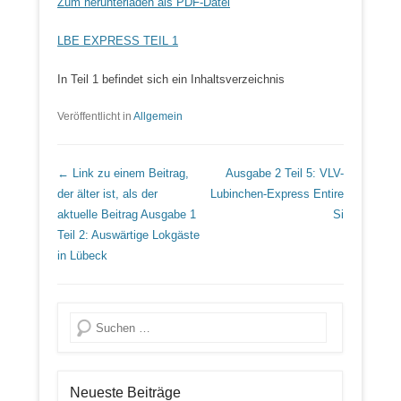
Zum herunterladen als PDF-Datei
LBE EXPRESS TEIL 1
In Teil 1 befindet sich ein Inhaltsverzeichnis
Veröffentlicht in
Allgemein
Beitrags Übersicht
← Link zu einem Beitrag,
Ausgabe 2 Teil 5: VLV-
der älter ist, als der
Lubinchen-Express
Entire
aktuelle Beitrag
Ausgabe 1
Si
Teil 2: Auswärtige Lokgäste
in Lübeck
Suche
Neueste Beiträge