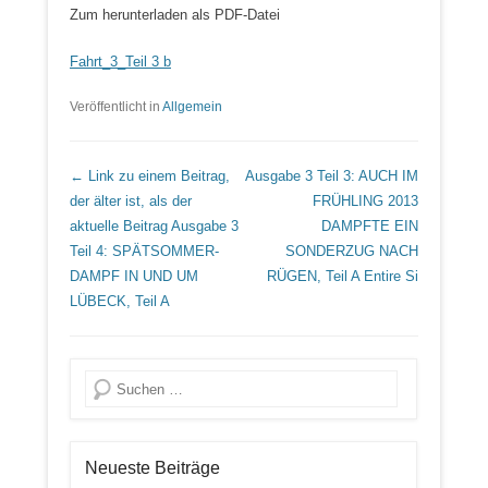
Zum herunterladen als PDF-Datei
Fahrt_3_Teil 3 b
Veröffentlicht in
Allgemein
Beitrags Übersicht
← Link zu einem Beitrag,
Ausgabe 3 Teil 3: AUCH IM
der älter ist, als der
FRÜHLING 2013
aktuelle Beitrag
Ausgabe 3
DAMPFTE EIN
Teil 4: SPÄTSOMMER-
SONDERZUG NACH
DAMPF IN UND UM
RÜGEN, Teil A
Entire Si
LÜBECK, Teil A
Suche
Neueste Beiträge