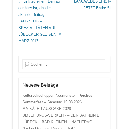
Beitrags Übersicht
← Link zu einem Beitrag,
LANGWEDEL-EINST-
der älter ist, als der
JETZT
Entire Si
aktuelle Beitrag
FAHRZEUG –
SPEZIALITÄTEN AUF
LÜBECKER GLEISEN IM
MÄRZ 2017
Suche
Neueste Beiträge
KulturLokschuppen Neumünster – Großes
Sommerfest – Samstag 15.08.2026
MAIKÄFER-AUSGABE 2026
UMLEITUNGS-VERKEHR – DER BAHNLINIE
LÜBECK – BAD KLEINEN + NACHTRAG
Nachrichten aus Lübeck – Teil 1