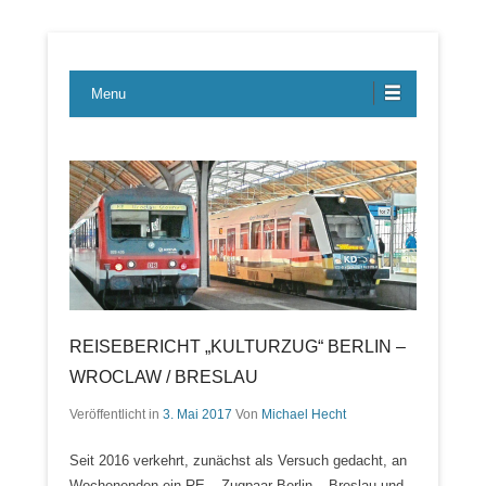
Lübecker Bahn & Bus Ereignisse
LBE-Express
Menu
REISEBERICHT „KULTURZUG“ BERLIN –
WROCLAW / BRESLAU
Veröffentlicht in
3. Mai 2017
Von
Michael Hecht
Seit 2016 verkehrt, zunächst als Versuch gedacht, an
Wochenenden ein RE – Zugpaar Berlin – Breslau und