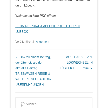
durch Lübeck…
W
eiterlesen bitte PDF öffnen …
SCHMALSPUR-DAMPFLOK ROLLTE DURCH
LÜBECK
Veröffentlicht in
Allgemein
Beitrags Übersicht
← Link zu einem Beitrag,
AUCH 2018 PLAN-
der älter ist, als der
LOKWECHSEL IN
aktuelle Beitrag
LÜBECK HBF
Entire Si
TRIEBWAGEN-REISE &
WEITERE NEUBAULOK-
ÜBERFÜHRUNGEN
Suche