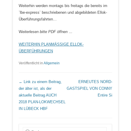
Weiterhin werden montags bis freitags die bereits im
`lbe-express` beschriebenen und abgebildeten Ellok-
Überführungsfahrten…
W
eiterlesen bitte PDF öffnen …
WEITERHIN PLANMÄSSIGE ELLOK-
ÜBERFÜHRUNGEN
Veröffentlicht in
Allgemein
Beitrags Übersicht
← Link zu einem Beitrag,
ERNEUTES NORD-
der älter ist, als der
GASTSPIEL VON CONNY
aktuelle Beitrag
AUCH
Entire Si
2018 PLAN-LOKWECHSEL
IN LÜBECK HBF
Suche