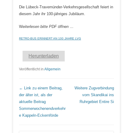
Die Lübeck-Travemünder-Verkehrsgesellschaft feiert in
diesem Jahr ihr 100-jähriges Jubiläum.
W
eiterlesen bitte PDF öffnen …
RETRO-BUS ERINNERT AN 100 JAHRE LVG
Herunterladen
Veröffentlicht in
Allgemein
Beitrags Übersicht
← Link zu einem Beitrag,
Weitere Zugverbindung
der älter ist, als der
vom Skandikai ins
aktuelle Beitrag
Ruhrgebiet
Entire Si
Sommerwochenendverkehr
e Kappeln-Eckernförde