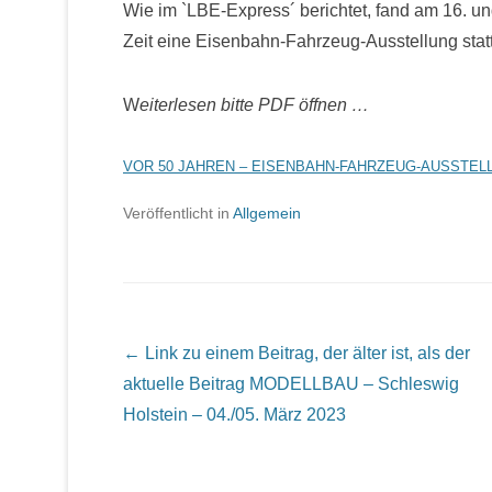
Wie im `LBE-Express´ berichtet, fand am 16. u
Zeit eine Eisenbahn-Fahrzeug-Ausstellung statt
W
eiterlesen bitte PDF öffnen …
VOR 50 JAHREN – EISENBAHN-FAHRZEUG-AUSSTE
Veröffentlicht in
Allgemein
Beitrags Übersicht
← Link zu einem Beitrag, der älter ist, als der
aktuelle Beitrag
MODELLBAU – Schleswig
Holstein – 04./05. März 2023