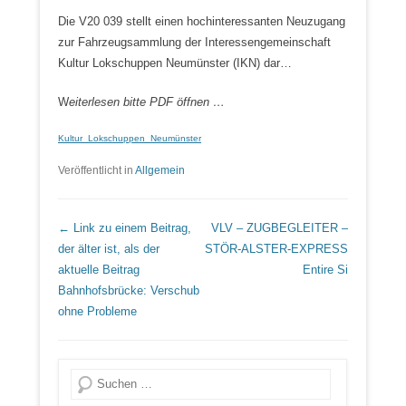
Die V20 039 stellt einen hochinteressanten Neuzugang
zur Fahrzeugsammlung der Interessengemeinschaft
Kultur Lokschuppen Neumünster (IKN) dar…
W
eiterlesen bitte PDF öffnen …
Kultur_Lokschuppen_Neumünster
Veröffentlicht in
Allgemein
Beitrags Übersicht
← Link zu einem Beitrag,
VLV – ZUGBEGLEITER –
der älter ist, als der
STÖR-ALSTER-EXPRESS
aktuelle Beitrag
Entire Si
Bahnhofsbrücke: Verschub
ohne Probleme
Suche