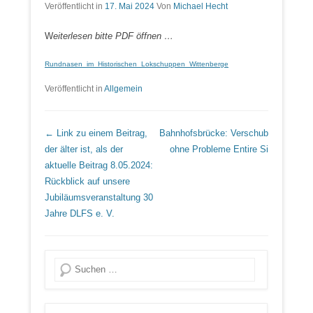
Veröffentlicht in
17. Mai 2024
Von
Michael Hecht
W
eiterlesen bitte PDF öffnen …
Rundnasen_im_Historischen_Lokschuppen_Wittenberge
Veröffentlicht in
Allgemein
Beitrags Übersicht
← Link zu einem Beitrag,
Bahnhofsbrücke: Verschub
der älter ist, als der
ohne Probleme
Entire Si
aktuelle Beitrag
8.05.2024:
Rückblick auf unsere
Jubiläumsveranstaltung 30
Jahre DLFS e. V.
Suche