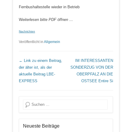
Fernbushaltestelle wieder in Betrieb
W
eiterlesen bitte PDF öffnen …
Nachrichten
Veröffentlicht in
Allgemein
Beitrags Übersicht
← Link zu einem Beitrag,
IM INTERESSANTEN
der älter ist, als der
SONDERZUG VON DER
aktuelle Beitrag
LBE-
OBERPFALZ AN DIE
EXPRESS
OSTSEE
Entire Si
Suche
Neueste Beiträge