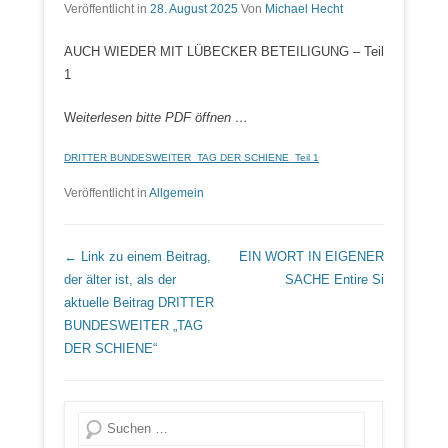
Veröffentlicht in
28. August 2025
Von
Michael Hecht
AUCH WIEDER MIT LÜBECKER BETEILIGUNG – Teil
1
W
eiterlesen bitte PDF öffnen …
DRITTER BUNDESWEITER_TAG DER SCHIENE_Teil 1
Veröffentlicht in
Allgemein
Beitrags Übersicht
← Link zu einem Beitrag,
EIN WORT IN EIGENER
der älter ist, als der
SACHE
Entire Si
aktuelle Beitrag
DRITTER
BUNDESWEITER „TAG
DER SCHIENE“
Suche