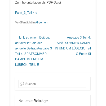
Zum herunterladen als PDF-Datei
Fahrt_3_Teil 4 d
Veröffentlicht in
Allgemein
Beitrags Übersicht
← Link zu einem Beitrag,
Ausgabe 3 Teil 4:
der älter ist, als der
SPÄTSOMMER-DAMPF
aktuelle Beitrag
Ausgabe 3
IN UND UM LÜBECK, Teil
Teil 4: SPÄTSOMMER-
C
Entire Si
DAMPF IN UND UM
LÜBECK, TEIL E
Suche
Neueste Beiträge