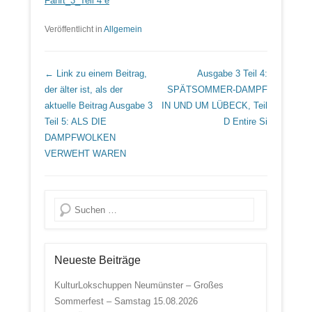
Fahrt_3_Teil 4 e
Veröffentlicht in
Allgemein
Beitrags Übersicht
← Link zu einem Beitrag,
Ausgabe 3 Teil 4:
der älter ist, als der
SPÄTSOMMER-DAMPF
aktuelle Beitrag
Ausgabe 3
IN UND UM LÜBECK, Teil
Teil 5: ALS DIE
D
Entire Si
DAMPFWOLKEN
VERWEHT WAREN
Suche
Neueste Beiträge
KulturLokschuppen Neumünster – Großes
Sommerfest – Samstag 15.08.2026