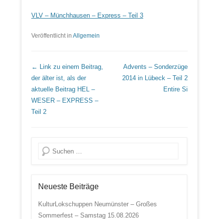
VLV – Münchhausen – Express – Teil 3
Veröffentlicht in
Allgemein
Beitrags Übersicht
← Link zu einem Beitrag,
Advents – Sonderzüge
der älter ist, als der
2014 in Lübeck – Teil 2
aktuelle Beitrag
HEL –
Entire Si
WESER – EXPRESS –
Teil 2
Suche
Neueste Beiträge
KulturLokschuppen Neumünster – Großes
Sommerfest – Samstag 15.08.2026