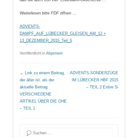
Weiterlesen bitte PDF öffnen …
ADVENTS-
DAMPF_AUF_LÜBECKER_GLEISEN_AM_12 +
13_DEZEMBER_2015_Teil_5
Veröffentlicht in
Allgemein
Beitrags Übersicht
← Link zu einem Beitrag,
ADVENTS-SONDERZÜGE
der älter ist, als der
IM LÜBECKER HBF 2015
aktuelle Beitrag
– TEIL 2
Entire Si
VERSCHIEDENE
ARTIKEL ÜBER DIE OHE
– TEIL 1
Suche