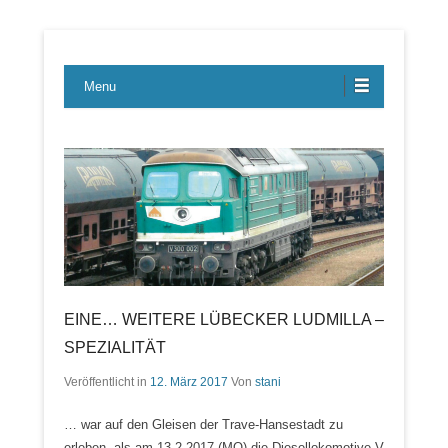
Lübecker Bahn & Bus Ereignisse
LBE-Express
Menu
EINE… WEITERE LÜBECKER LUDMILLA –
SPEZIALITÄT
Veröffentlicht in
12. März 2017
Von
stani
… war auf den Gleisen der Trave-Hansestadt zu
erleben, als am 13.2.2017 (MO) die Diesellokomotive V