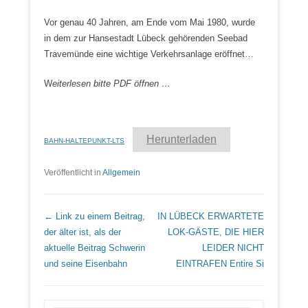
Vor genau 40 Jahren, am Ende vom Mai 1980, wurde
in dem zur Hansestadt Lübeck gehörenden Seebad
Travemünde eine wichtige Verkehrsanlage eröffnet…
W
eiterlesen bitte PDF öffnen …
Herunterladen
BAHN-HALTEPUNKT-LTS
Veröffentlicht in
Allgemein
Beitrags Übersicht
← Link zu einem Beitrag,
IN LÜBECK ERWARTETE
der älter ist, als der
LOK-GÄSTE, DIE HIER
aktuelle Beitrag
Schwerin
LEIDER NICHT
und seine Eisenbahn
EINTRAFEN
Entire Si