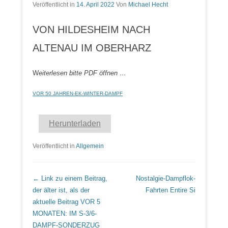
Veröffentlicht in
14. April 2022
Von
Michael Hecht
VON HILDESHEIM NACH
ALTENAU IM OBERHARZ
W
eiterlesen bitte PDF öffnen …
VOR 50 JAHREN-EK-WINTER-DAMPF
Herunterladen
Veröffentlicht in
Allgemein
Beitrags Übersicht
← Link zu einem Beitrag,
Nostalgie-Dampflok-
der älter ist, als der
Fahrten
Entire Si
aktuelle Beitrag
VOR 5
MONATEN: IM S-3/6-
DAMPF-SONDERZUG