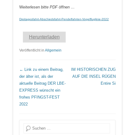
W
eiterlesen bitte PDF öffnen …
Dreitagesfahrt-Abschiedsfahrt-Pendelfahrten-Vogelfluglinie-2022
Herunterladen
Veröffentlicht in
Allgemein
Beitrags Übersicht
← Link zu einem Beitrag,
IM HISTORISCHEN ZUG
der älter ist, als der
AUF DIE INSEL RÜGEN
aktuelle Beitrag
DER LBE-
Entire Si
EXPRESS wünscht ein
frohes PFINGST-FEST
2022
Suche