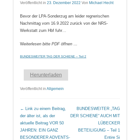
Veröffentlicht in
23. Dezember 2022
Von
Michael Hecht
Bevor der LPA-Sonderzug am leider regnerischen
Nachmittag vom 16.9.2022 zurück von der NRS-
Werkstatt zum Hbf fuhr…
W
eiterlesen bitte PDF öffnen …
BUNDESWEITER TAG DER SCHIENE – Teil 2
Herunterladen
Veröffentlicht in
Allgemein
Beitrags Übersicht
← Link zu einem Beitrag,
BUNDESWEITER „TAG
der älter ist, als der
DER SCHIENE“ AUCH MIT
aktuelle Beitrag
VOR 50
LÜBECKER
JAHREN: EIN GANZ
BETEILIGUNG – Teil 1
BESONDERER ADVENTS-
Entire Si