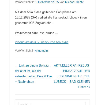
Veröffentlicht in
1. Dezember 2025
Von
Michael Hecht
Mit dem Ablauf des geltenden Fahrplanes am
13.12.2025 (SA) verliert die Hansestadt Lübeck ihren
gesamten ICE-Zugverkehr….
W
eiterlesen bitte PDF öffnen …
ICE-ZUGVERKEHR IN LÜBECK VOR DEM ENDE
Veröffentlicht in
Allgemein
Beitrags Übersicht
← Link zu einem Beitrag,
AKTUELLER FAHRZEUG-
der älter ist, als der
EINSATZ AUF DER
aktuelle Beitrag
Dies & Das
EISENBAHNSTRECKE
+ Nachrichten
LÜBECK – BAD KLEINEN
Entire Si
Suche