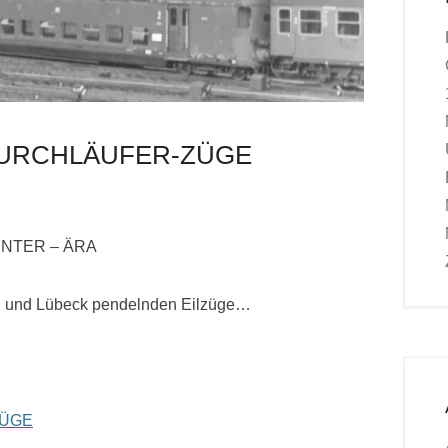
DURCHLÄUFER-ZÜGE
INTER – ÄRA
rg und Lübeck pendelnden Eilzüge…
ZÜGE