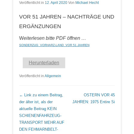
Veröffentlicht in
12. April 2020
Von
Michael Hecht
VOR 51 JAHREN – NACHTRÄGE UND
ERGÄNZUNGEN
W
eiterlesen bitte PDF öffnen …
SONDERZUG_VORHARZ-LAND_VOR 51 JAHREN
Herunterladen
Veröffentlicht in
Allgemein
Beitrags Übersicht
← Link zu einem Beitrag,
OSTERN VOR 45
der älter ist, als der
JAHREN: 1975
Entire Si
aktuelle Beitrag
KEIN
SCHIENENFAHRZEUG-
TRANSPORT MEHR AUF
DEN FEHMARNBELT-