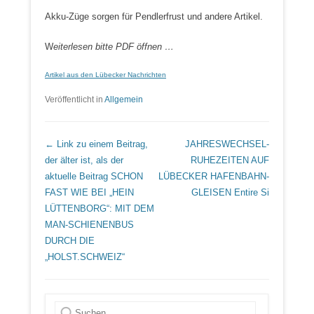
Akku-Züge sorgen für Pendlerfrust und andere Artikel.
W
eiterlesen bitte PDF öffnen …
Artikel aus den Lübecker Nachrichten
Veröffentlicht in
Allgemein
Beitrags Übersicht
← Link zu einem Beitrag,
JAHRESWECHSEL-
der älter ist, als der
RUHEZEITEN AUF
aktuelle Beitrag
SCHON
LÜBECKER HAFENBAHN-
FAST WIE BEI „HEIN
GLEISEN
Entire Si
LÜTTENBORG“: MIT DEM
MAN-SCHIENENBUS
DURCH DIE
„HOLST.SCHWEIZ“
Suche