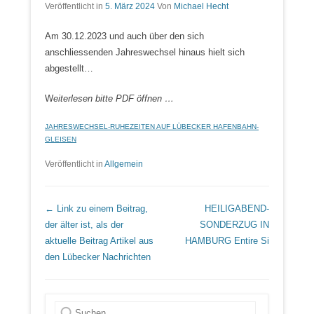
Veröffentlicht in
5. März 2024
Von
Michael Hecht
Am 30.12.2023 und auch über den sich
anschliessenden Jahreswechsel hinaus hielt sich
abgestellt…
W
eiterlesen bitte PDF öffnen …
JAHRESWECHSEL-RUHEZEITEN AUF LÜBECKER HAFENBAHN-
GLEISEN
Veröffentlicht in
Allgemein
Beitrags Übersicht
← Link zu einem Beitrag,
HEILIGABEND-
der älter ist, als der
SONDERZUG IN
aktuelle Beitrag
Artikel aus
HAMBURG
Entire Si
den Lübecker Nachrichten
Suche