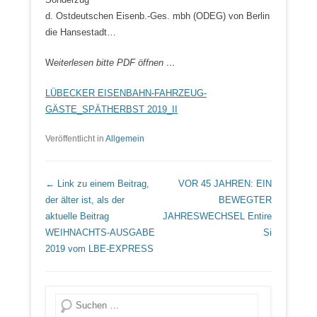
d. Ostdeutschen Eisenb.-Ges. mbh (ODEG) von Berlin
die Hansestadt…
W
eiterlesen bitte PDF öffnen …
LÜBECKER EISENBAHN-FAHRZEUG-
GÄSTE_SPÄTHERBST 2019_II
Veröffentlicht in
Allgemein
Beitrags Übersicht
← Link zu einem Beitrag,
VOR 45 JAHREN: EIN
der älter ist, als der
BEWEGTER
aktuelle Beitrag
JAHRESWECHSEL
Entire
WEIHNACHTS-AUSGABE
Si
2019 vom LBE-EXPRESS
Suche